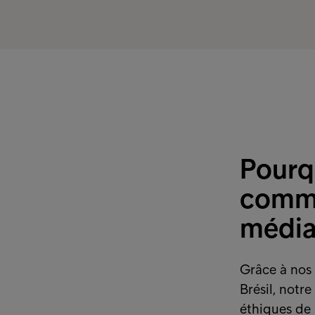
pérennes et réalistes. Nous aidons nos clien
leurs clients. Vous avez ainsi la certitude qu
de bonnes mains.
Pourq
comme
média
Grâce à nos
Brésil, notr
éthiques de 