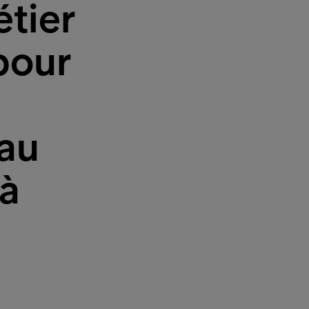
étier
pour
 au
 à