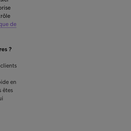
prise
trôle
ique de
res ?
clients
pide en
s êtes
ui