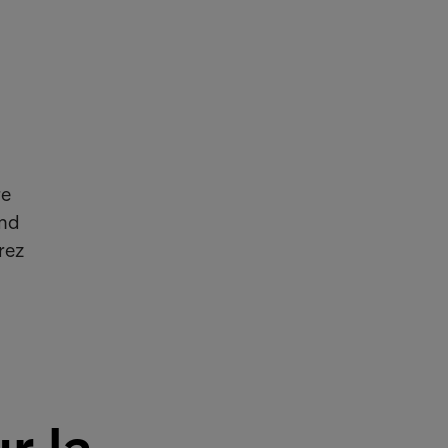
re
ond
rez