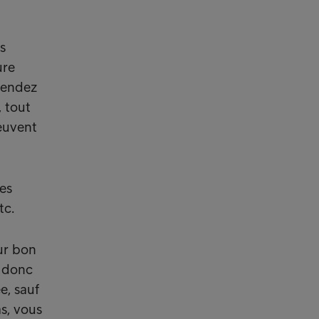
s
ure
vendez
, tout
euvent
es
tc.
ur bon
t donc
e, sauf
s, vous