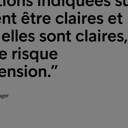
ions indiquées su
nt être claires et
elles sont claires,
de risque
ension.”
ager