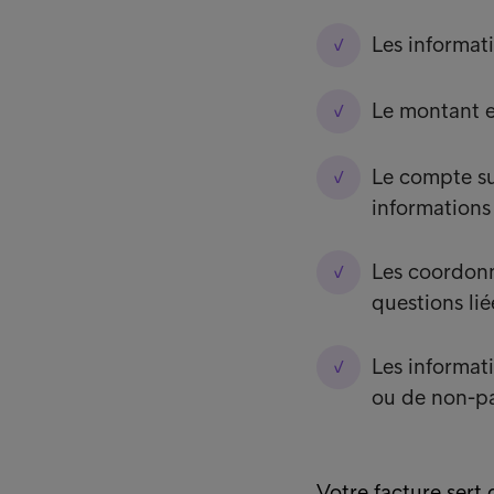
Les informati
Le montant e
Le compte sur
informations
Les coordonn
questions lié
Les informat
ou de non-pa
Votre facture sert d