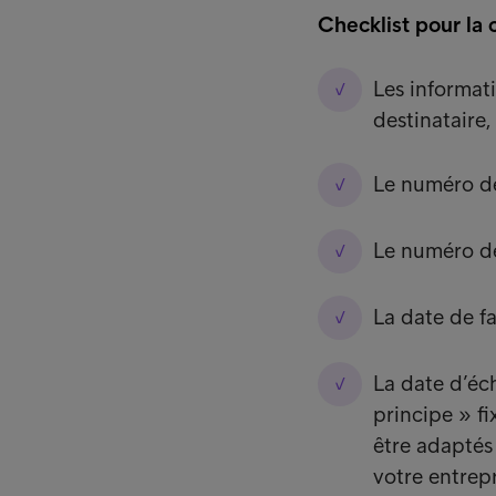
Checklist pour la 
Les informati
destinataire,
Le numéro 
Le numéro de
La date de fa
La date d’éch
principe » f
être adaptés
votre entrepr