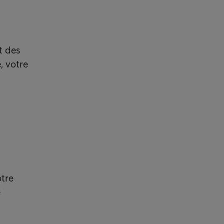
t des
, votre
otre
e