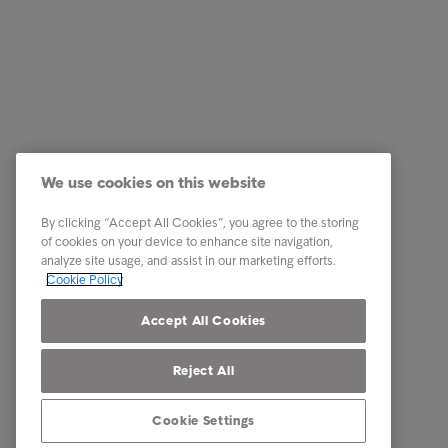
Business Solutions
Quick li
Services
Carrière
We use cookies on this website
Secteurs d'activités
By clicking “Accept All Cookies”, you agree to the storing
Focus Economie
of cookies on your device to enhance site navigation,
analyze site usage, and assist in our marketing efforts.
A propos d'Intrum
Cookie Policy
Our locations
Accept All Cookies
Reject All
Cookie Settings
© Intrum 2025
Mentions 